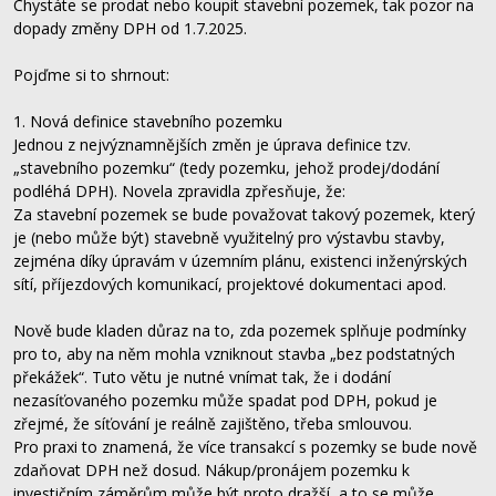
Chystáte se prodat nebo koupit stavební pozemek, tak pozor na
dopady změny DPH od 1.7.2025.
Pojďme si to shrnout:
1. Nová definice stavebního pozemku
Jednou z nejvýznamnějších změn je úprava definice tzv.
„stavebního pozemku“ (tedy pozemku, jehož prodej/dodání
podléhá DPH). Novela zpravidla zpřesňuje, že:
Za stavební pozemek se bude považovat takový pozemek, který
je (nebo může být) stavebně využitelný pro výstavbu stavby,
zejména díky úpravám v územním plánu, existenci inženýrských
sítí, příjezdových komunikací, projektové dokumentaci apod.
Nově bude kladen důraz na to, zda pozemek splňuje podmínky
pro to, aby na něm mohla vzniknout stavba „bez podstatných
překážek“. Tuto větu je nutné vnímat tak, že i dodání
nezasíťovaného pozemku může spadat pod DPH, pokud je
zřejmé, že síťování je reálně zajištěno, třeba smlouvou.
Pro praxi to znamená, že více transakcí s pozemky se bude nově
zdaňovat DPH než dosud. Nákup/pronájem pozemku k
investičním záměrům může být proto dražší, a to se může