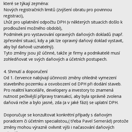
které se týkají zejména:
Nových registračních limitů (zvýšení obratu pro povinnou
registraci),
Lhůt pro uplatnění odpočtu DPH (v některých situacích došlo k
prodloužení možného období),
Podmínek pro vystavování opravných daňových dokladů (např.
zpřesnění situací, kdy a jak lze opravný daňový doklad vystavit,
aby byl daňově uznatelný).
Tyto změny jsou již účinné, takže je firmy a podnikatelé musí
zohledňovat ve svých daňových a účetních postupech.
4. Shrnutí a doporučení
Od 1. července nabývají účinnosti změny ohledně vymezení
stavebního pozemku a osvobození od DPH při dodání staveb.
Pro realitní kanceláře, developery a investory to znamená
nutnost pečlivější přípravy transakcí, aby byla správně zvolena
daňová režie a bylo jasné, zda (a v jaké fázi) se uplatní DPH.
Doporučuje se konzultovat konkrétní případy s daňovým
poradcem či účetním specialistou,( třeba
Pavel Semerád
) protože
změny mohou výrazně ovlivnit výši i načasování daňových