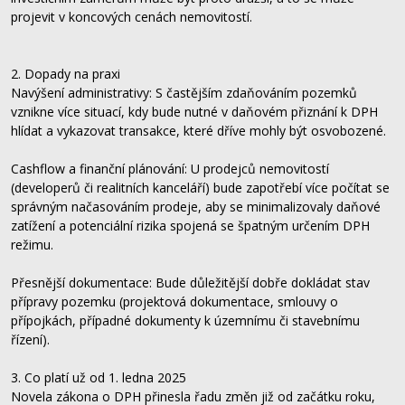
projevit v koncových cenách nemovitostí.
2. Dopady na praxi
Navýšení administrativy: S častějším zdaňováním pozemků
vznikne více situací, kdy bude nutné v daňovém přiznání k DPH
hlídat a vykazovat transakce, které dříve mohly být osvobozené.
Cashflow a finanční plánování: U prodejců nemovitostí
(developerů či realitních kanceláří) bude zapotřebí více počítat se
správným načasováním prodeje, aby se minimalizovaly daňové
zatížení a potenciální rizika spojená se špatným určením DPH
režimu.
Přesnější dokumentace: Bude důležitější dobře dokládat stav
přípravy pozemku (projektová dokumentace, smlouvy o
přípojkách, případné dokumenty k územnímu či stavebnímu
řízení).
3. Co platí už od 1. ledna 2025
Novela zákona o DPH přinesla řadu změn již od začátku roku,