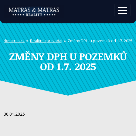
rkmatras.cz
»
Realitní zpravodaj
» Změny DPH u pozemků od 1.7. 2025
ZMĚNY DPH U POZEMKŮ
OD 1.7. 2025
30.01.2025