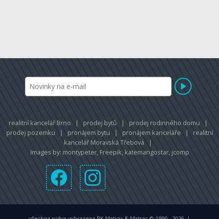
realitní kancelář Brno
|
prodej bytů
|
prodej rodinného domu
|
prodej pozemku
|
pronájem bytu
|
pronájem kanceláře
|
realitní
kancelář Moravská Třebová
|
Images by:
montypeter
,
Freepik
,
katemangostar
,
jcomp
všechna práva vyhrazena RK Matras & Matras © 1990 - 2026 |