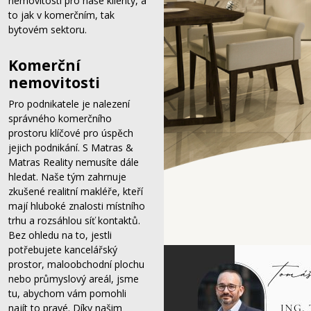
nemovitostí pro naše klienty, a
to jak v komerčním, tak
bytovém sektoru.
Komerční
nemovitosti
Pro podnikatele je nalezení
správného komerčního
prostoru klíčové pro úspěch
jejich podnikání. S Matras &
Matras Reality nemusíte dále
hledat. Naše tým zahrnuje
zkušené realitní makléře, kteří
mají hluboké znalosti místního
trhu a rozsáhlou síť kontaktů.
Bez ohledu na to, jestli
potřebujete kancelářský
prostor, maloobchodní plochu
nebo průmyslový areál, jsme
tu, abychom vám pomohli
najít to pravé. Díky našim