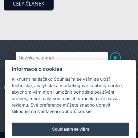
CELÝ ČLÁNEK
Informace o cookies
Kliknutím na tlačítko Souhlasím se vším se uloží
realitní kancelář Brno
|
prodej bytů
|
prodej rodinného domu
|
technické, analytické a marketingové soubory cookie,
prodej pozemku
|
pronájem bytu
|
pronájem kanceláře
|
realitní
abychom vám mohli umožnit pohodlné používání
kancelář Moravská Třebová
|
stránek, měřit funkčnost našich stránek a cílit na vás
Images by:
montypeter
,
Freepik
,
katemangostar
,
jcomp
reklamu. Své preference můžete snadno upravit
kliknutím na Nastavení souborů cookie.
Souhlasím se vším