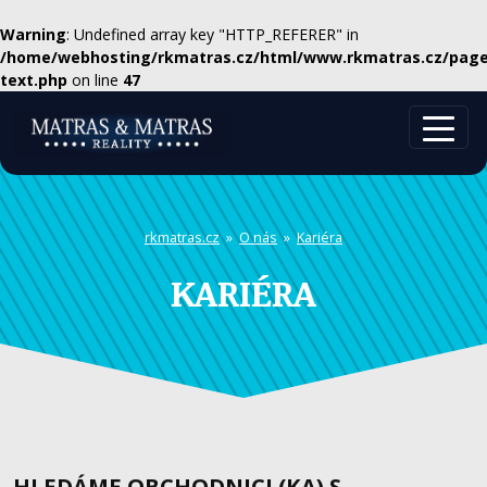
Warning
: Undefined array key "HTTP_REFERER" in
/home/webhosting/rkmatras.cz/html/www.rkmatras.cz/page
text.php
on line
47
rkmatras.cz
»
O nás
»
Kariéra
KARIÉRA
HLEDÁME OBCHODNICI (KA) S