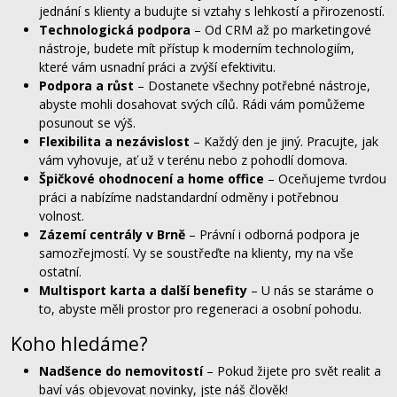
jednání s klienty a budujte si vztahy s lehkostí a přirozeností.
Technologická podpora
– Od CRM až po marketingové
nástroje, budete mít přístup k moderním technologiím,
které vám usnadní práci a zvýší efektivitu.
Podpora a růst
– Dostanete všechny potřebné nástroje,
abyste mohli dosahovat svých cílů. Rádi vám pomůžeme
posunout se výš.
Flexibilita a nezávislost
– Každý den je jiný. Pracujte, jak
vám vyhovuje, ať už v terénu nebo z pohodlí domova.
Špičkové ohodnocení a home office
– Oceňujeme tvrdou
práci a nabízíme nadstandardní odměny i potřebnou
volnost.
Zázemí centrály v Brně
– Právní i odborná podpora je
samozřejmostí. Vy se soustřeďte na klienty, my na vše
ostatní.
Multisport karta a další benefity
– U nás se staráme o
to, abyste měli prostor pro regeneraci a osobní pohodu.
Koho hledáme?
Nadšence do nemovitostí
– Pokud žijete pro svět realit a
baví vás objevovat novinky, jste náš člověk!