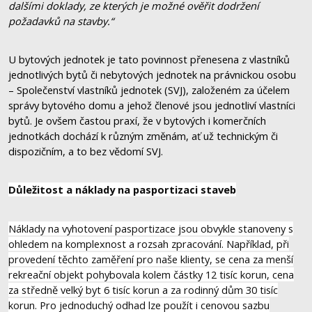
dalšími doklady, ze kterých je možné ověřit dodržení
požadavků na stavby.“
U bytových jednotek je tato povinnost přenesena z vlastníků
jednotlivých bytů či nebytových jednotek na právnickou osobu
– Společenství vlastníků jednotek (SVJ), založeném za účelem
správy bytového domu a jehož členové jsou jednotliví vlastníci
bytů. Je ovšem častou praxí, že v bytových i komerčních
jednotkách dochází k různým změnám, ať už technickým či
dispozičním, a to bez vědomí SVJ.
Důležitost a náklady na pasportizaci staveb
Náklady na vyhotovení pasportizace jsou obvykle stanoveny s
ohledem na komplexnost a rozsah zpracování. Například, při
provedení těchto zaměření pro naše klienty, se cena za menší
rekreační objekt pohybovala kolem částky 12 tisíc korun, cena
za středně velký byt 6 tisíc korun a za rodinný dům 30 tisíc
korun. Pro jednoduchý odhad lze použít i cenovou sazbu