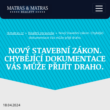
rkmatras.cz
»
Realitní zpravodaj
» Nový Stavební zákon. Chybějící
dokumentace Vás může přijít draho.
NOVÝ STAVEBNÍ ZÁKON.
CHYBĚJÍCÍ DOKUMENTACE
VÁS MŮŽE PŘIJÍT DRAHO.
18.04.2024