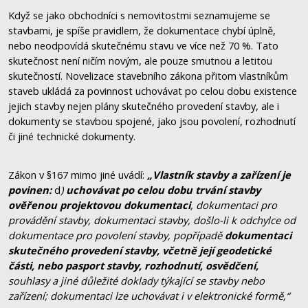
Když se jako obchodníci s nemovitostmi seznamujeme se
stavbami, je spíše pravidlem, že dokumentace chybí úplně,
nebo neodpovídá skutečnému stavu ve více než 70 %. Tato
skutečnost není ničím novým, ale pouze smutnou a letitou
skutečností. Novelizace stavebního zákona přitom vlastníkům
staveb ukládá za povinnost uchovávat po celou dobu existence
jejich stavby nejen plány skutečného provedení stavby, ale i
dokumenty se stavbou spojené, jako jsou povolení, rozhodnutí
či jiné technické dokumenty.
Zákon v §167 mimo jiné uvádí:
„Vlastník stavby a zařízení je
povinen:
d
)
uchovávat po celou dobu trvání stavby
ověřenou projektovou dokumentaci
, dokumentaci pro
provádění stavby, dokumentaci stavby, došlo-li k odchylce od
dokumentace pro povolení stavby, popřípadě
dokumentaci
skutečného provedení stavby, včetně její geodetické
části, nebo pasport stavby,
rozhodnutí, osvědčení,
souhlasy a jiné důležité doklady týkající se stavby nebo
zařízení; dokumentaci lze uchovávat i v elektronické formě,“