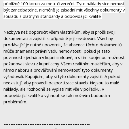
přibližně 100 korun za metr čtvereční. Tyto náklady sice nemusí
být zanedbatelné, nicméně je zásadní mít všechny dokumenty v
souladu s platnými standardy a odpovídající kvalitě.
Nezbývá než doporučit všem vlastníkům, aby si prošli svoji
dokumentaci a zajistili si případně její revidování. Všechny
prodávající je nutné upozornit, že absence těchto dokumentů
může znamenat právní vadu nemovitosti, pokud je tato
povinnost sjednána v kupní smlouvě, a s tím spojenou možnost
požadovat slevu z kupní ceny. Všem realitním makléřům, aby v
rámci náboru a prověřování nemovitostí tyto dokumenty
vyžadovali. Kupujícím, aby si tyto dokumenty zajistili. A pokud
neexistují, aby provedli pasportizace staveb. Nejsou to malé
náklady, ale rozhodně se vyplatí mít vše v pořádku, v
odpovídající kvalitě a vyhnout se tak možným budoucím
problémům.
----------------------------------------------------------------------
--------------------------------------------------