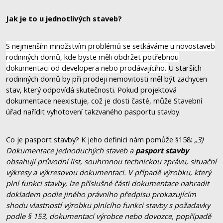
Jak je to u jednotlivých staveb?
S nejmenším množstvím problémů se setkáváme u novostaveb
rodinných domů, kde byste měli obdržet potřebnou
dokumentaci od developera nebo prodávajícího.
U starších
rodinných domů by při prodeji nemovitosti měl být zachycen
stav, který odpovídá skutečnosti. Pokud projektová
dokumentace neexistuje, což je dosti časté, může Stavební
úřad nařídit vyhotovení takzvaného pasportu stavby.
Co je pasport stavby? K jeho definici nám pomůže §158:
„3)
Dokumentace jednoduchých staveb a
pasport stavby
obsahují průvodní list, souhrnnou technickou zprávu, situační
výkresy a výkresovou dokumentaci. V případě výrobku, který
plní funkci stavby, lze příslušné části dokumentace nahradit
dokladem podle jiného právního předpisu
prokazujícím
shodu vlastností výrobku plnícího funkci stavby s požadavky
podle § 153, dokumentací výrobce nebo dovozce, popřípadě