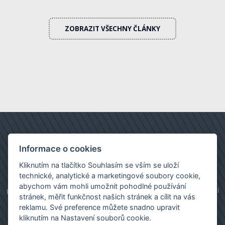
ZOBRAZIT VŠECHNY ČLÁNKY
Informace o cookies
Kliknutím na tlačítko Souhlasím se vším se uloží
technické, analytické a marketingové soubory cookie,
realitní kancelář Brno
|
prodej bytů
|
prodej rodinného domu
|
abychom vám mohli umožnit pohodlné používání
prodej pozemku
|
pronájem bytu
|
pronájem kanceláře
|
realitní
stránek, měřit funkčnost našich stránek a cílit na vás
kancelář Moravská Třebová
|
reklamu. Své preference můžete snadno upravit
Images by:
montypeter
,
Freepik
,
katemangostar
,
jcomp
kliknutím na Nastavení souborů cookie.