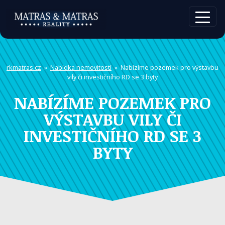
rkmatras.cz
»
Nabídka nemovitostí
» Nabízíme pozemek pro výstavbu
vily či investičního RD se 3 byty
NABÍZÍME POZEMEK PRO
VÝSTAVBU VILY ČI
INVESTIČNÍHO RD SE 3
BYTY