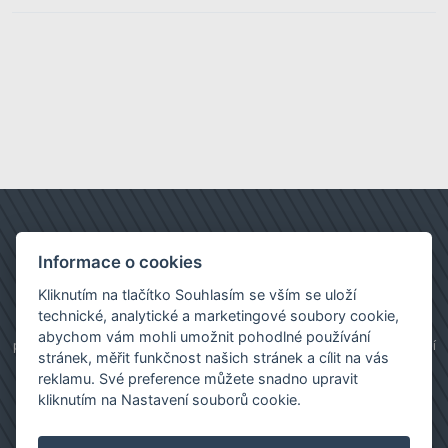
Informace o cookies
Kliknutím na tlačítko Souhlasím se vším se uloží
technické, analytické a marketingové soubory cookie,
realitní kancelář Brno
|
prodej bytů
|
prodej rodinného domu
|
abychom vám mohli umožnit pohodlné používání
prodej pozemku
|
pronájem bytu
|
pronájem kanceláře
|
realitní
stránek, měřit funkčnost našich stránek a cílit na vás
kancelář Moravská Třebová
|
reklamu. Své preference můžete snadno upravit
Images by:
montypeter
,
Freepik
,
katemangostar
,
jcomp
kliknutím na Nastavení souborů cookie.